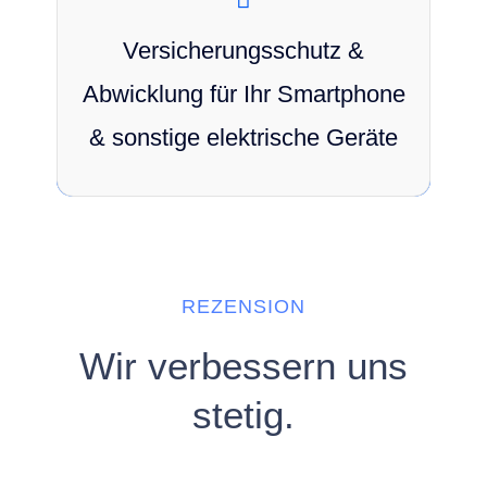
Wir bieten Ihnen persönlichen
Versicherungsschutz für Ihr Smartphone, Tablet
Versicherungsschutz &
und anderen elektrischen Geräten. Mit uns ist
Abwicklung für Ihr Smartphone
Ihr Gerät bestens Geschützt und Sie können
das volle Potenzial Sorgenfrei Nutzen.
& sonstige elektrische Geräte
REZENSION
Wir verbessern uns
stetig.