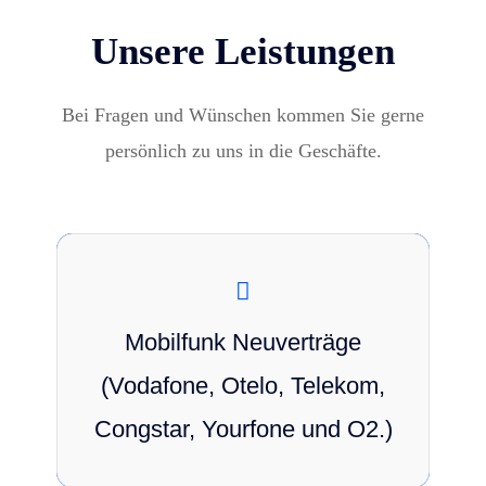
Unsere Leistungen
Bei Fragen und Wünschen kommen Sie gerne
persönlich zu uns in die Geschäfte.
Entdecken Sie unsere persönliche Beratung
und Unterstützung beim Abschluss von
Mobilfunkverträgen mit Anbietern wie Vodafone,
Mobilfunk Neuverträge
Telekom, O2 und mehr. Wir helfen Ihnen, den
(Vodafone, Otelo, Telekom,
perfekten Tarif zu finden, der Ihren
Bedürfnissen entspricht, und sparen Ihnen Zeit
Congstar, Yourfone und O2.)
und Mühe bei der Suche.