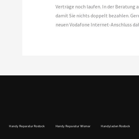
Verträge noch laufen. In der Beratung a
damit Sie nichts doppelt bezahlen. Ger
neuen Vodafone Internet-Anschluss dah
Handy Reparatur Rostock
Handy Reparatur Wismar
Handyladen Rostock