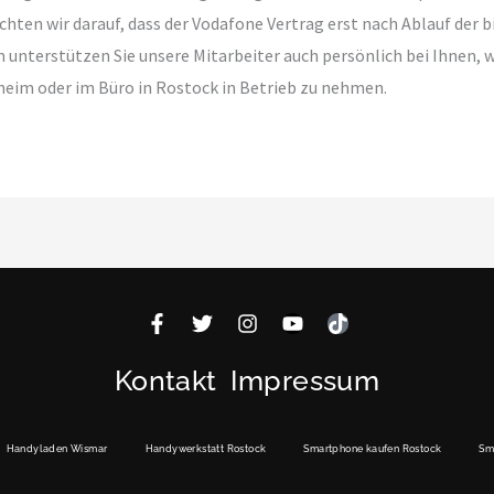
chten wir darauf, dass der Vodafone Vertrag erst nach Ablauf der 
n unterstützen Sie unsere Mitarbeiter auch persönlich bei Ihnen,
eim oder im Büro in Rostock in Betrieb zu nehmen.
F
T
I
Y
T
a
w
n
o
i
c
i
s
u
k
Kontakt
Impressum
e
t
t
t
t
b
t
a
u
o
o
e
g
b
k
o
r
r
e
Handyladen Wismar
Handywerkstatt Rostock
Smartphone kaufen Rostock
Sm
k
a
-
m