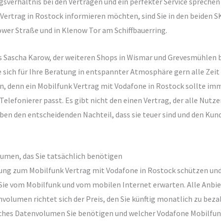
gsverhältnis bei den Verträgen und ein perfekter Service sprechen
 Vertrag in Rostock informieren möchten, sind Sie in den beiden S
rower Straße und in Klenow Tor am Schiffbauerring.
rs Sascha Karow, der weiteren Shops in Wismar und Grevesmühlen be
sich für Ihre Beratung in entspannter Atmosphäre gern alle Zeit
ein, denn ein Mobilfunk Vertrag mit Vodafone in Rostock sollte im
elefonierer passt. Es gibt nicht den einen Vertrag, der alle Nutz
n den entscheidenden Nachteil, dass sie teuer sind und den Kund
umen, das Sie tatsächlich benötigen
tung zum Mobilfunk Vertrag mit Vodafone in Rostock schützen und
as Sie vom Mobilfunk und vom mobilen Internet erwarten. Alle An
nvolumen richtet sich der Preis, den Sie künftig monatlich zu bez
ches Datenvolumen Sie benötigen und welcher Vodafone Mobilfunk