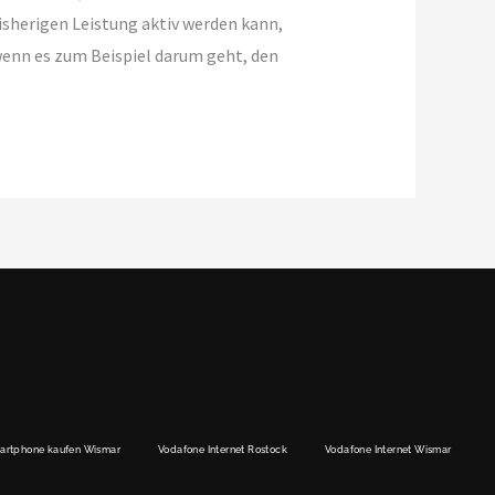
bisherigen Leistung aktiv werden kann,
 wenn es zum Beispiel darum geht, den
artphone kaufen Wismar
Vodafone Internet Rostock
Vodafone Internet Wismar